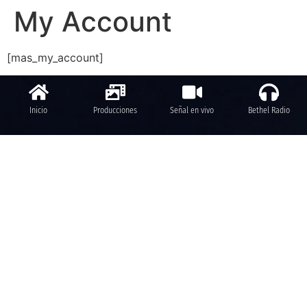
My Account
[mas_my_account]
Inicio
Producciones
Señal en vivo
Bethel Radio